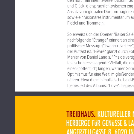
den hört man ihrem zweiten Album "Sole
und Glück, die sprachlich zwischen eng
Ansatz vom globalen Dorf propagieren 
sowie ein visionäres Instrumentarium au
Fiddel und Trommeln.
So erweist sich der Opener "Baiser Sal
nachfolgende "Étrange" erinnert an ein
politischer Message ("I wanna live free"
der Auftakt ist. "Fièvre" glänzt durch F
Manier von Daniel Lanois, "Pris de vert
fast schon erschlagende Vielfalt, die 
einen (hoffentlich) langen, warmen So
Optimismus für eine Welt im gleißenden 
nähren. Etwa die minimalistische Laid
Liebeslied des Albums: "Love". Insges