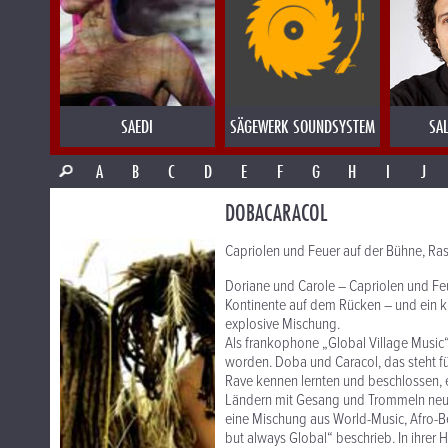
SAEDI
SÄGEWERK SOUNDSYSTEM
SA
A
B
C
D
E
F
G
H
I
J
DOBACARACOL
Capriolen und Feuer auf der Bühne, Ra
Doriane und Carole – Capriolen und Feu
Kontinente auf dem Rücken – und ein kle
explosive Mischung.
Als frankophone „Global Village Music
worden. Doba und Caracol, das steht fü
Rave kennen lernten und beschlossen, 
Ländern mit Gesang und Trommeln neu zu
eine Mischung aus World-Music, Afro-Be
but always Global“ beschrieb. In ihrer 