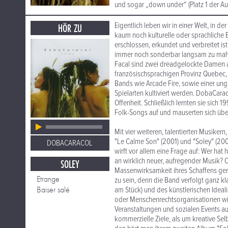
und sogar „down under“ (Platz 1 der Aus
Eigentlich leben wir in einer Welt, in 
HÖR ZU
kaum noch kulturelle oder sprachliche 
erschlossen, erkundet und verbreitet is
immer noch sonderbar langsam zu mahle
Facal sind zwei dreadgelockte Damen 
französischsprachigen Provinz Quebec, d
Bands wie Arcade Fire, sowie einer ungla
Spielarten kultiviert werden. DobaCaracol
Offenheit. Schließlich lernten sie sich
Folk-Songs auf und mauserten sich über
Mit vier weiteren, talentierten Musiker
"Le Calme Son" (2001) und "Soley" (2004)
DOBACARACOL
wirft vor allem eine Frage auf: Wer hat 
an wirklich neuer, aufregender Musik? Ode
SOLEY
Massenwirksamkeit ihres Schaffens ger
Etrange
zu sein, denn die Band verfolgt ganz kl
Baiser salé
am Stück) und des künstlerischen Ideali
oder Menschenrechtsorganisationen wie A
Veranstaltungen und sozialen Events auf.
kommerzielle Ziele, als um kreative Se